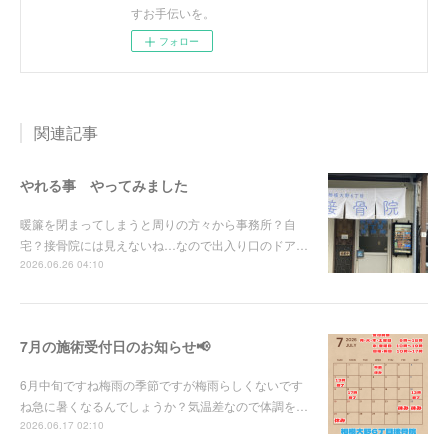
すお手伝いを。
フォロー
関連記事
やれる事 やってみました
暖簾を閉まってしまうと周りの方々から事務所？自
宅？接骨院には見えないね…なので出入り口のドア…
2026.06.26 04:10
7月の施術受付日のお知らせ📢
6月中旬ですね梅雨の季節ですが梅雨らしくないです
ね急に暑くなるんでしょうか？気温差なので体調を…
2026.06.17 02:10