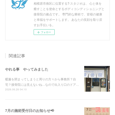
相模原市南区に位置するT-スタジオは、 心と体を
癒すことを使命とするボディコンディショニングと
接骨院の拠点です。 専門的な療術で、皆様の健康
と幸福をサポートします。 あなたの笑顔を取り戻
すお手伝いを。
フォロー
関連記事
やれる事 やってみました
暖簾を閉まってしまうと周りの方々から事務所？自
宅？接骨院には見えないね…なので出入り口のドア…
2026.06.26 04:10
7月の施術受付日のお知らせ📢