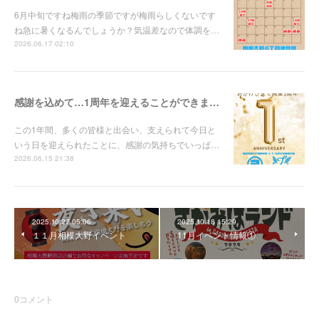
6月中旬ですね梅雨の季節ですが梅雨らしくないです
ね急に暑くなるんでしょうか？気温差なので体調を…
2026.06.17 02:10
感謝を込めて…1周年を迎えることができました✨
この1年間、多くの皆様と出会い、支えられて今日と
いう日を迎えられたことに、感謝の気持ちでいっぱ…
2026.06.15 21:38
2025.10.27 05:06
2025.10.18 15:29
１１月相模大野イベント
11月イベント情報①
0
コメント