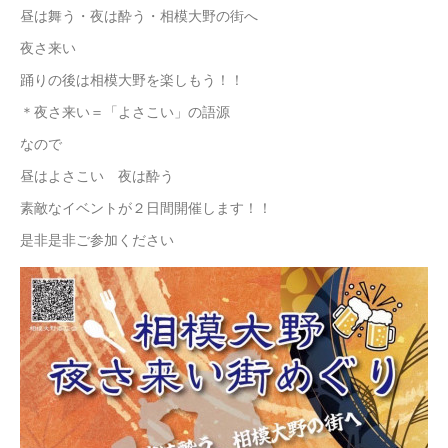
昼は舞う・夜は酔う・相模大野の街へ
夜さ来い
踊りの後は相模大野を楽しもう！！
＊夜さ来い＝「よさこい」の語源
なので
昼はよさこい 夜は酔う
素敵なイベントが２日間開催します！！
是非是非ご参加ください